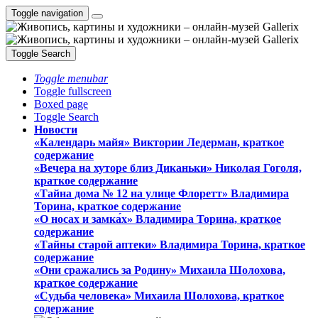
Toggle navigation
Toggle Search
Toggle menubar
Toggle fullscreen
Boxed page
Toggle Search
Новости
«Календарь майя» Виктории Ледерман, краткое
содержание
«Вечера на хуторе близ Диканьки» Николая Гоголя,
краткое содержание
«Тайна дома № 12 на улице Флоретт» Владимира
Торина, краткое содержание
«О носах и замка́х» Владимира Торина, краткое
содержание
«Тайны старой аптеки» Владимира Торина, краткое
содержание
«Они сражались за Родину» Михаила Шолохова,
краткое содержание
«Судьба человека» Михаила Шолохова, краткое
содержание