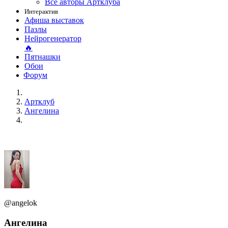
Все авторы Артклуба
Интерактив
Афиша выставок
Пазлы
Нейрогенератор
🔥
Пятнашки
Обои
Форум
Артклуб
Ангелина
@angelok
Ангелина