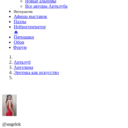
Новые альбомы
Все авторы Артклуба
Интерактив
Афиша выставок
Пазлы
Нейрогенератор
🔥
Пятнашки
Обои
Форум
Артклуб
Ангелина
Эротика как искусство
@angelok