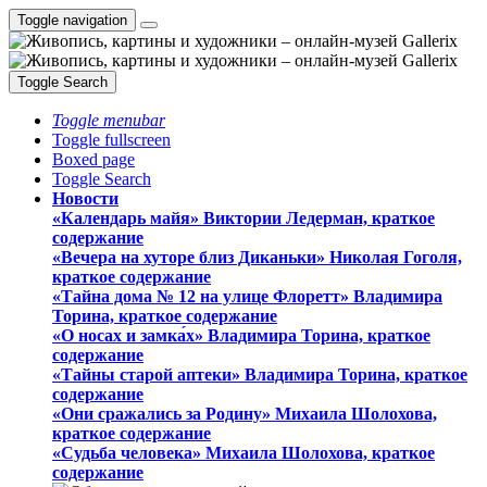
Toggle navigation
Toggle Search
Toggle menubar
Toggle fullscreen
Boxed page
Toggle Search
Новости
«Календарь майя» Виктории Ледерман, краткое
содержание
«Вечера на хуторе близ Диканьки» Николая Гоголя,
краткое содержание
«Тайна дома № 12 на улице Флоретт» Владимира
Торина, краткое содержание
«О носах и замка́х» Владимира Торина, краткое
содержание
«Тайны старой аптеки» Владимира Торина, краткое
содержание
«Они сражались за Родину» Михаила Шолохова,
краткое содержание
«Судьба человека» Михаила Шолохова, краткое
содержание