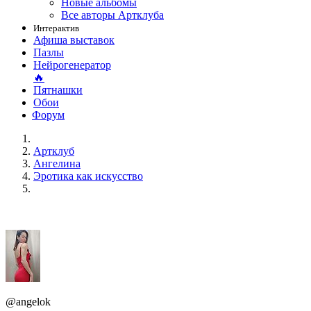
Новые альбомы
Все авторы Артклуба
Интерактив
Афиша выставок
Пазлы
Нейрогенератор
🔥
Пятнашки
Обои
Форум
Артклуб
Ангелина
Эротика как искусство
@angelok