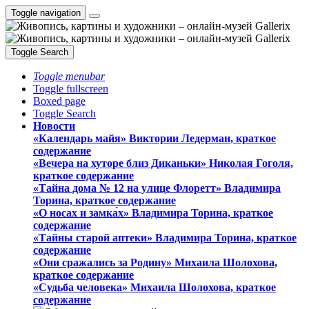
Toggle navigation
Toggle Search
Toggle menubar
Toggle fullscreen
Boxed page
Toggle Search
Новости
«Календарь майя» Виктории Ледерман, краткое
содержание
«Вечера на хуторе близ Диканьки» Николая Гоголя,
краткое содержание
«Тайна дома № 12 на улице Флоретт» Владимира
Торина, краткое содержание
«О носах и замка́х» Владимира Торина, краткое
содержание
«Тайны старой аптеки» Владимира Торина, краткое
содержание
«Они сражались за Родину» Михаила Шолохова,
краткое содержание
«Судьба человека» Михаила Шолохова, краткое
содержание