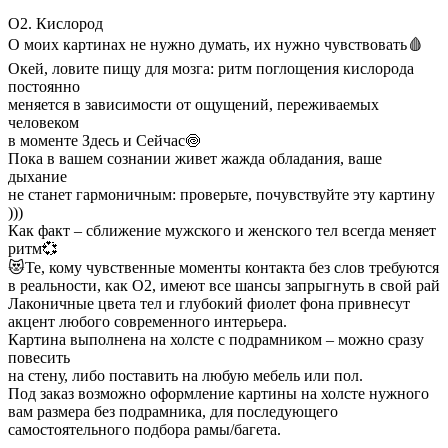
О2. Кислород
О моих картинах не нужно думать, их нужно чувствовать🩸
Окей, ловите пищу для мозга: ритм поглощения кислорода
постоянно
меняется в зависимости от ощущений, переживаемых
человеком
в моменте Здесь и Сейчас🍥
Пока в вашем сознании живет жажда обладания, ваше
дыхание
не станет гармоничным: проверьте, почувствуйте эту картину
)))
Как факт – сближение мужского и женского тел всегда меняет
ритм💞
😻Те, кому чувственные моменты контакта без слов требуются
в реальности, как О2, имеют все шансы запрыгнуть в свой рай
Лаконичные цвета тел и глубокий фиолет фона привнесут
акцент любого современного интерьера.
Картина выполнена на холсте с подрамником – можно сразу
повесить
на стену, либо поставить на любую мебель или пол.
Под заказ возможно оформление картины на холсте нужного
вам размера без подрамника, для последующего
самостоятельного подбора рамы/багета.