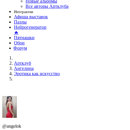
Новые альбомы
Все авторы Артклуба
Интерактив
Афиша выставок
Пазлы
Нейрогенератор
🔥
Пятнашки
Обои
Форум
Артклуб
Ангелина
Эротика как искусство
@angelok