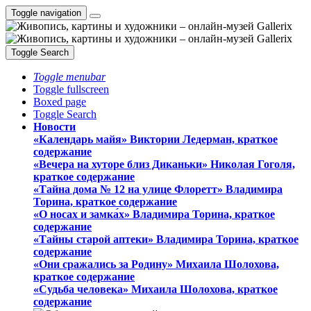
Toggle navigation
Toggle Search
Toggle menubar
Toggle fullscreen
Boxed page
Toggle Search
Новости
«Календарь майя» Виктории Ледерман, краткое
содержание
«Вечера на хуторе близ Диканьки» Николая Гоголя,
краткое содержание
«Тайна дома № 12 на улице Флоретт» Владимира
Торина, краткое содержание
«О носах и замка́х» Владимира Торина, краткое
содержание
«Тайны старой аптеки» Владимира Торина, краткое
содержание
«Они сражались за Родину» Михаила Шолохова,
краткое содержание
«Судьба человека» Михаила Шолохова, краткое
содержание